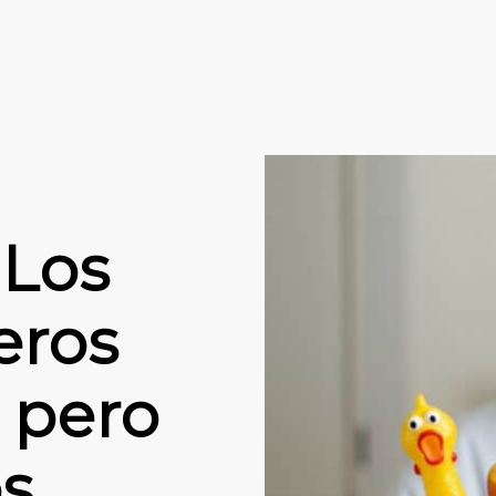
 Los
eros
 pero
os