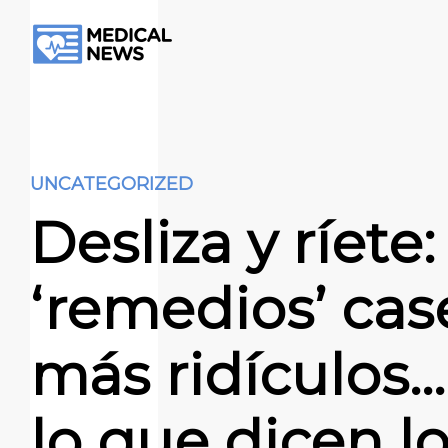
UNCATEGORIZED
Desliza y ríete:
‘remedios’ cas
más ridículos…
lo que dicen l