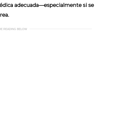
médica adecuada—especialmente si se
rea.
UE READING BELOW