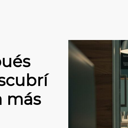
pués
scubrí
a más