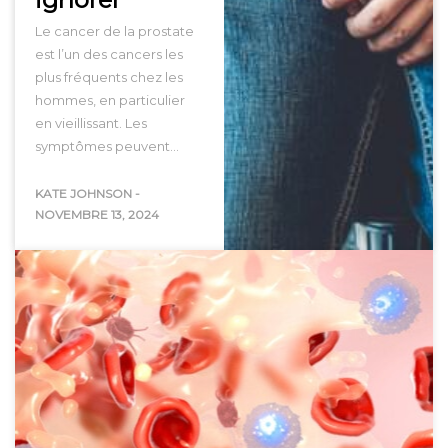
Le cancer de la prostate
est l’un des cancers les
plus fréquents chez les
hommes, en particulier
en vieillissant. Les
symptômes peuvent…
KATE JOHNSON
-
NOVEMBRE 13, 2024