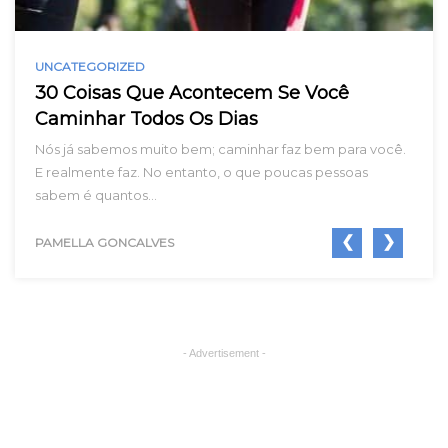
UNCATEGORIZED
30 Coisas Que Acontecem Se Você
Caminhar Todos Os Dias
Nós já sabemos muito bem; caminhar faz bem para você.
E realmente faz. No entanto, o que poucas pessoas
sabem é quantos…
❮
❯
PAMELLA GONCALVES
- Advertisement -