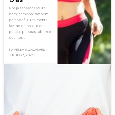
Nós já sabemos muito
bem; caminhar faz bem
para você. E realmente
faz. No entanto, o que
poucas pessoas sabem é
quantos…
PAMELLA GONCALVES
-
JULHO 23, 2023