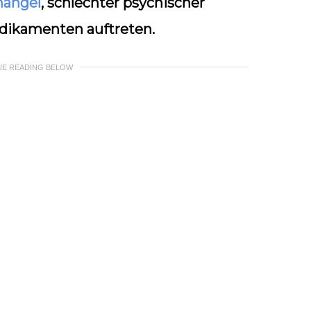
mangel
, schlechter psychischer
dikamenten auftreten.
UE READING BELOW