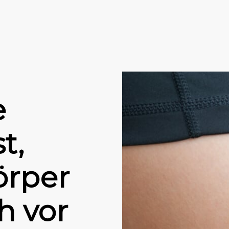
e
t,
örper
h vor